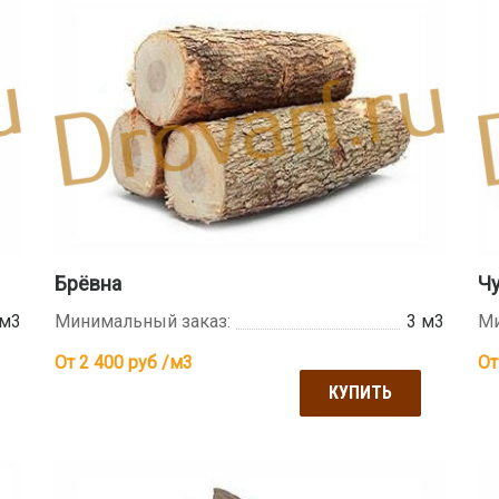
Брёвна
Ч
 м3
Минимальный заказ:
3 м3
Ми
От 2 400
руб /м3
От
КУПИТЬ