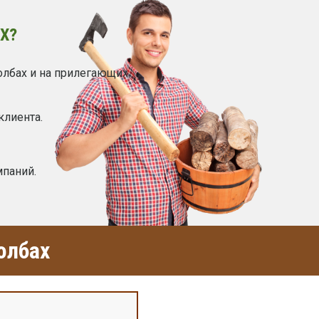
Х?
олбах и на прилегающих
клиента.
мпаний.
олбах