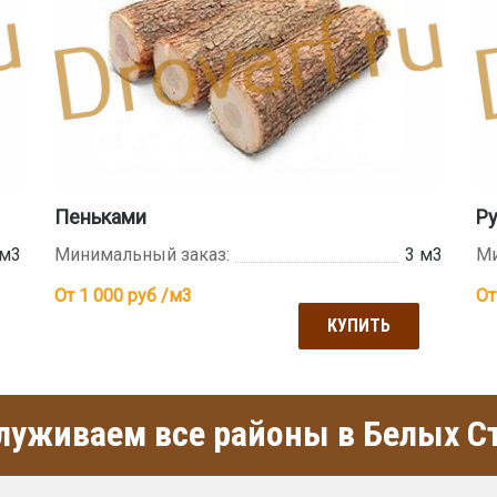
Пеньками
Р
 м3
Минимальный заказ:
3 м3
Ми
От 1 000
руб /м3
От
КУПИТЬ
уживаем все районы в Белых С