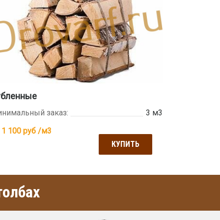
убленные
нимальный заказ:
3 м3
 1 100
руб /м3
КУПИТЬ
толбах