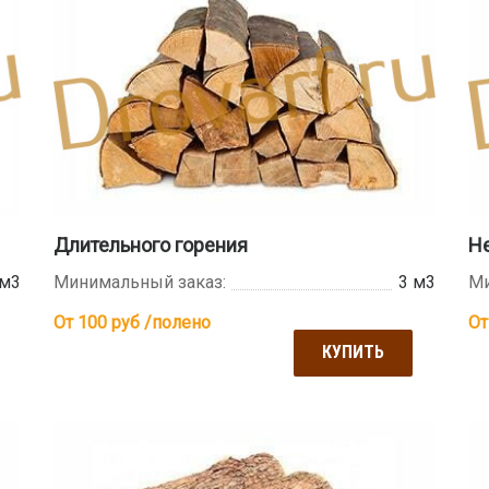
Длительного горения
Н
 м3
Минимальный заказ:
3 м3
Ми
От 100
руб /полено
От
КУПИТЬ