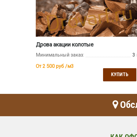
Дрова акации колотые
Минимальный заказ:
3
От 2 500
руб /м3
КУПИТЬ
Обсл
КАК ОФ