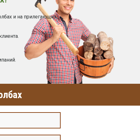
олбах и на прилегающих
клиента.
мпаний.
олбах