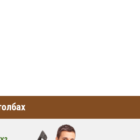
толбах
Х?